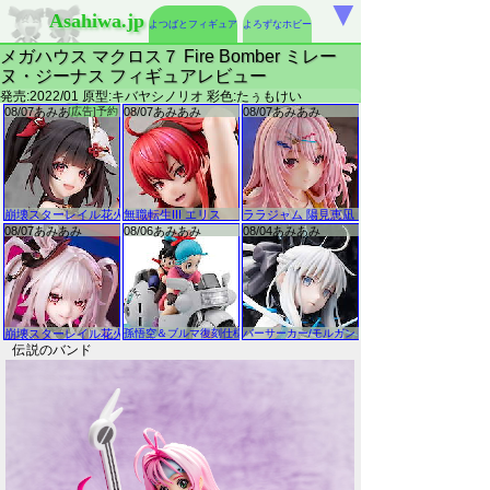
▼
Asahiwa.jp
よつばとフィギュア
よろずなホビー
メガハウス マクロス７ Fire Bomber ミレー
ヌ・ジーナス フィギュアレビュー
発売:2022/01 原型:キバヤシノリオ 彩色:たぅもけい
伝説のバンド