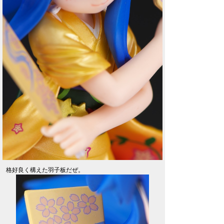
格好良く構えた羽子板だぜ。