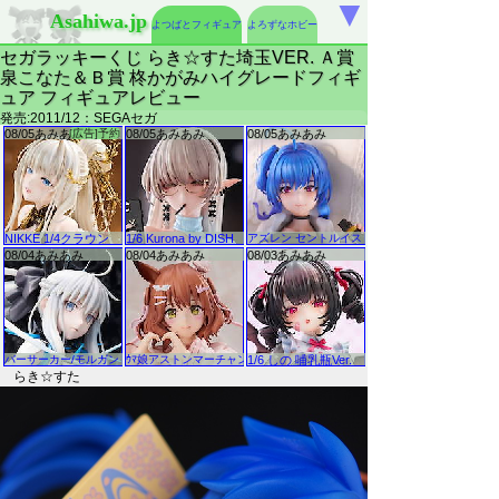
▼
Asahiwa.jp
よつばとフィギュア
よろずなホビー
セガラッキーくじ らき☆すた埼玉VER. Ａ賞
泉こなた＆Ｂ賞 柊かがみハイグレードフィギ
ュア フィギュアレビュー
発売:2011/12：SEGAセガ
らき☆すた