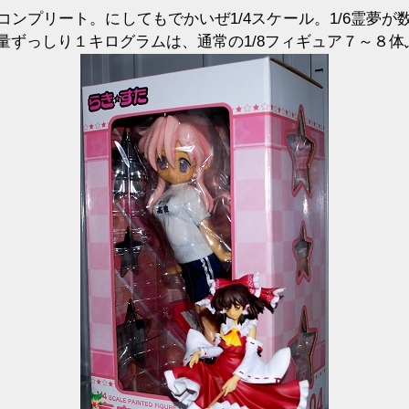
コンプリート。にしてもでかいぜ1/4スケール。1/6霊夢が
量ずっしり１キログラムは、通常の1/8フィギュア７～８体