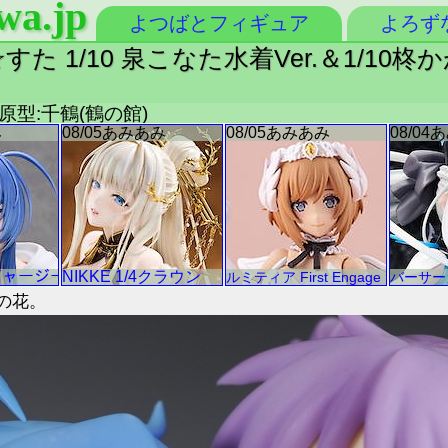
wa.jp
よつばとフィギュア
よろず
☆すた 1/10 泉こなた水着Ver.＆1/10柊
 原型:千鶴(鶴の館)
の花。