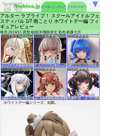
▼
Asahiwa.jp
よつばとフィギュア
よろずなホビー
アルター ラブライブ！ スクールアイドルフェ
スティバル 1/7 南ことり ホワイトデー編 フィ
ギュアレビュー
発売:2019/11 原型:稲垣洋/飛田崇文 彩色:鉄森七方
ホワイトデー編シリーズ、始動。