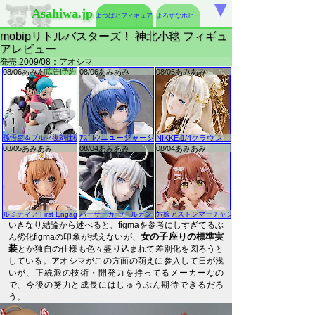
▼
Asahiwa.jp
よつばとフィギュア
よろずなホビー
mobipリトルバスターズ！ 神北小毬 フィギュ
アレビュー
発売:2009/08：アオシマ
いきなり結論から述べると、figmaを参考にしすぎてるぶ
女の子座りの標準実
ん劣化figmaの印象が拭えないが、
装
とか独自の仕様も色々盛り込まれて差別化を図ろうと
している。アオシマがこの方面の萌えに参入して日が浅
いが、正統派の技術・開発力を持ってるメーカーなの
で、今後の努力と成長にはじゅうぶん期待できるだろ
う。