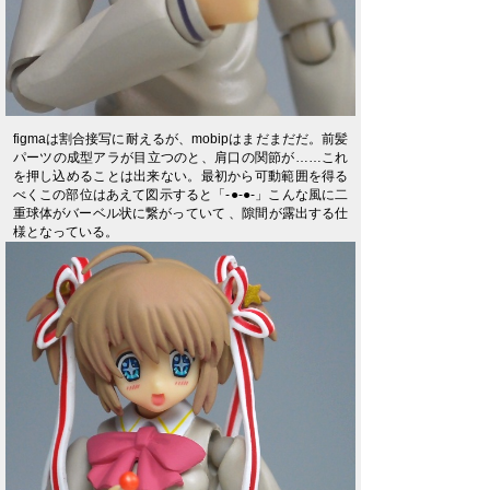
figmaは割合接写に耐えるが、mobipはまだまだだ。前髪
パーツの成型アラが目立つのと、肩口の関節が……これ
を押し込めることは出来ない。最初から可動範囲を得る
べくこの部位はあえて図示すると「-●-●-」こんな風に二
重球体がバーベル状に繋がっていて 、隙間が露出する仕
様となっている。