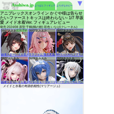
▼
Asahiwa.jp
よつばとフィギュア
よろずなホビー
アニプレックスオンライン かぐや様は告らせ
たい-ファーストキッスは終わらない- 1/7 早坂
愛 メイド水着Ver. フィギュアレビュー
発売:2024/08 原型:千鶴(鶴の館) 彩色:いなば(クレーネル)
メイドと水着の奇跡的相性(マリアージュ)