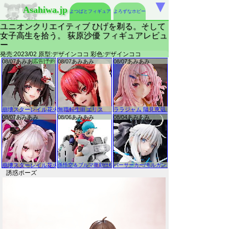
▼
Asahiwa.jp
よつばとフィギュア
よろずなホビー
ユニオンクリエイティブ ひげを剃る。そして
女子高生を拾う。 荻原沙優 フィギュアレビュ
ー
発売:2023/02 原型:デザインココ 彩色:デザインココ
誘惑ポーズ