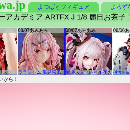
wa.jp
よつばとフィギュア
よろず
アカデミア ARTFX J 1/8 麗日お茶
いから！