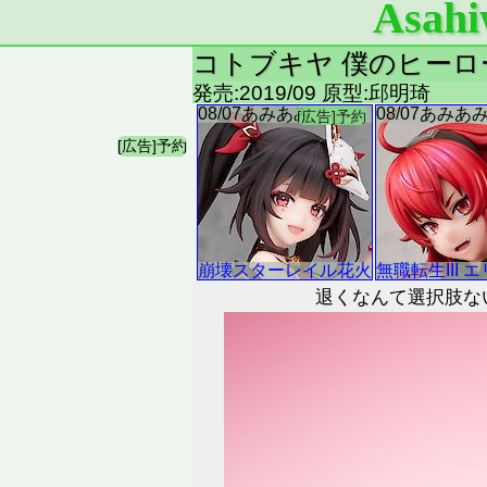
Asahi
コトブキヤ 僕のヒーロー
発売:2019/09 原型:邱明琦
退くなんて選択肢な