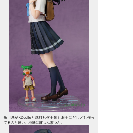
角川系がKDcolleと銘打ち何十体も派手にどしどし作っ
てるのと違い、地味にぽつんぽつん。