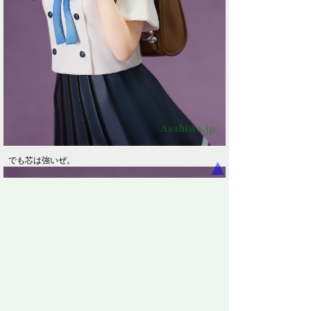
▲
でも芯は強いぜ。