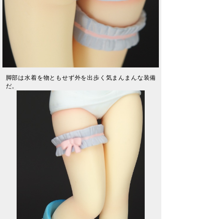
脚部は水着を物ともせず外を出歩く気まんまんな装備
だ。