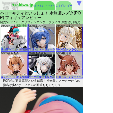
▼
Asahiwa.jp
よつばとフィギュア
よろずなホビー
ハローキティといっしょ！ 水無瀬シズク(PO
P) フィギュアレビュー
発売:2011/06：グリフォンエンタープライズ 原型:森川裕光
POP絵の商業原型といえば森川裕光氏。メーカーからの
指名が多いが、ファンの要望もあるだろう。