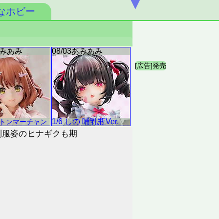
▼
なホビー
制服姿のヒナギクも期