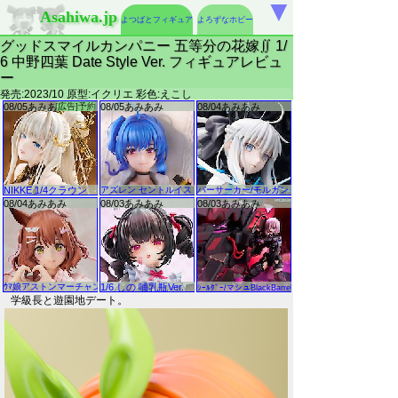
▼
Asahiwa.jp
よつばとフィギュア
よろずなホビー
グッドスマイルカンパニー 五等分の花嫁∬ 1/
6 中野四葉 Date Style Ver. フィギュアレビュ
ー
発売:2023/10 原型:イクリエ 彩色:えこし
学級長と遊園地デート。