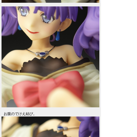
お腹のでけえ結び。