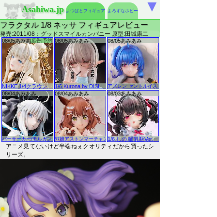
▼
Asahiwa.jp
よつばとフィギュア
よろずなホビー
フラクタル 1/8 ネッサ フィギュアレビュー
発売:2011/08：グッドスマイルカンパニー 原型:田城康二
アニメ見てないけど半端ねぇクオリティだから買ったシ
リーズ。