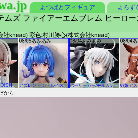
wa.jp
よつばとフィギュア
よろず
ムズ ファイアーエムブレム ヒーローズ 
会社knead) 彩色:村川勝心(株式会社knead)
だから」