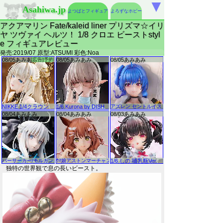
▼
Asahiwa.jp
よつばとフィギュア
よろずなホビー
アクアマリン Fate/kaleid liner プリズマ☆イリ
ヤ ツヴァイ ヘルツ！ 1/8 クロエ ビーストstyl
e フィギュアレビュー
発売:2019/07 原型:ATSUMI 彩色:Noa
独特の世界観で息の長いビースト。