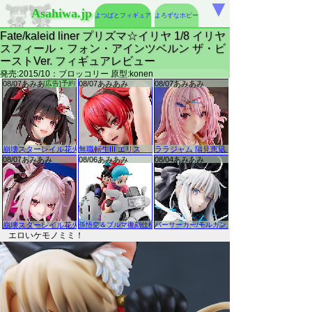
▼
Asahiwa.jp
よつばとフィギュア
よろずなホビー
Fate/kaleid liner プリズマ☆イリヤ 1/8 イリヤ
スフィール・フォン・アインツベルン ザ・ビ
ーストVer. フィギュアレビュー
発売:2015/10：ブロッコリー 原型:konen
エロいケモノミミ！