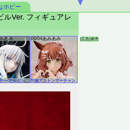
▼
なホビー
ビルVer. フィギュアレ