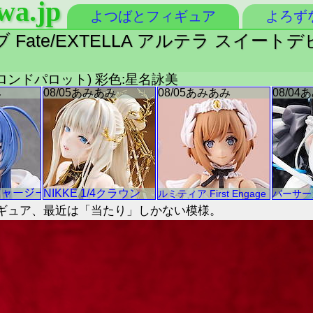
wa.jp
よつばとフィギュア
よろず
ate/EXTELLA アルテラ スイートデ
(ブロンドパロット) 彩色:星名詠美
フィギュア、最近は「当たり」しかない模様。