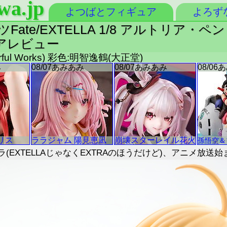
wa.jp
よつばとフィギュア
よろず
ate/EXTELLA 1/8 アルトリア・
ュアレビュー
rful Works) 彩色:明智逸鶴(大正堂)
(EXTELLAじゃなくEXTRAのほうだけど)、アニメ放送