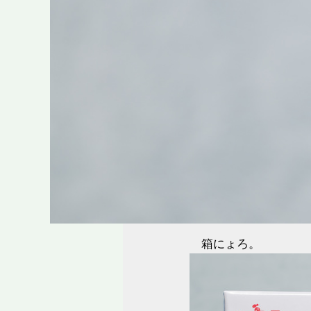
箱にょろ。