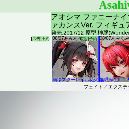
Asahi
アオシマ ファニーナイツF
ァカンスVer. フィギ
発売:2017/12 原型:榊馨(Wonde
フェイト／エクステラ