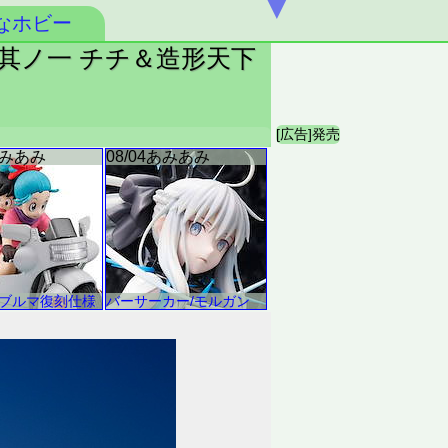
▼
なホビー
会３ 其ノ一 チチ＆造形天下