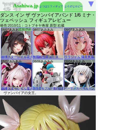
▼
Asahiwa.jp
よつばとフィギュア
よろずなホビー
ダンス イン ザ ヴァンパイアバンド 1/6 ミナ・
ツェペッシュ フィギュアレビュー
発売:2010/11：コトブキヤ寿屋 原型:右蔵
ヴァンパイアの女王。