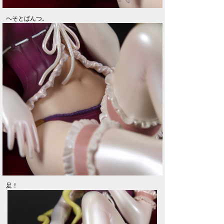
へそとぱんつ。
足！