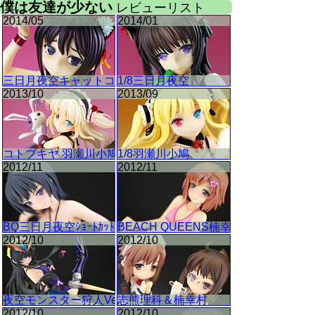
僕は友達が少ない
レビューリスト
2014/05
2014/01
三日月夜空キャットコス
1/8三日月夜空
2013/10
2013/09
コトブキヤ 羽瀬川小鳩
1/8羽瀬川小鳩
2012/11
2012/11
BQ三日月夜空ｼｮｰﾄｶｯﾄ
BEACH QUEENS楠幸村
2012/10
2012/10
夜空モンスター狩人Ver.
志熊理科＆楠幸村
2012/10
2012/10