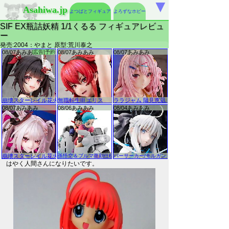
▼
Asahiwa.jp
よつばとフィギュア
よろずなホビー
SIF EX瓶詰妖精 1/1くるる フィギュアレビュ
ー
発売:2004：やまと 原型:荒川泰之
はやく人間さんになりたいです。