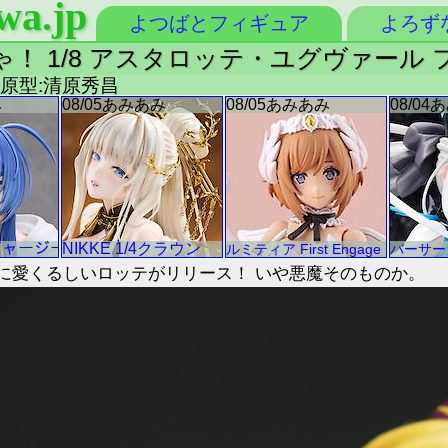
wa.jp
よつばとフィギュア
よろず
！ 1/8 アスタロッテ・ユグヴァール
 原型:清原秀昌
に愛くるしいロッテがリリース！ いや悪魔そのものか。