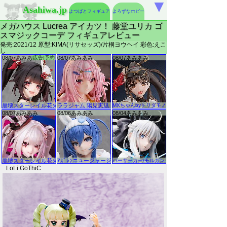
▼
Asahiwa.jp
よつばとフィギュア
よろずなホビー
メガハウス Lucrea アイカツ！ 藤堂ユリカ ゴ
スマジックコーデ フィギュアレビュー
発売:2021/12 原型:KIMA(リサセッズ)/片桐ヨウヘイ 彩色:えこ
し
LoLi GoThiC