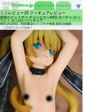
▼
Asahiwa.jp
よつばとフィギュア
よろずなホビー
ミニレビュー15 フィギュアレビュー
聖痕のクェイサー チャンピオンRED カーチャ ひっ
つく！ おっぱいフィギュア
発売:2010/02：秋田書店/コトブキヤ寿屋 原型:白髭創
このロリコンどもめ！