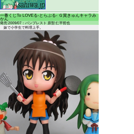
一番くじTo LOVEる-とらぶる- Ｇ賞きゅんキャラみ
かん
発売:2009/07：バンプレスト 原型:仁平哲也
妹で小学生で料理上手。