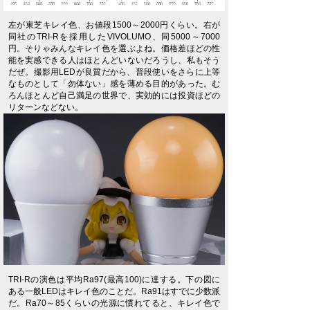
左が東芝キレイ色、お値段1500～2000円くらい。右が
同社のTRI-Rを採用したVIVOLUMO、同5000～7000
円。そりゃみんなキレイ色を選ぶよね。価格差ほどの性
能を実感できる人はほとんどいないだろうし、私もそう
だぜ。撮影用LEDが良質だから、普段使いをさらに上等
なものとして「勿体ない」感を薄める目的があった。む
ろんほとんど自己満足の世界で、実効的には投資ほどの
リターンなどない。
TRI-Rの演色は平均Ra97(最高100)に達する。下の図に
ある一般LEDはキレイ色のことだ。Ra91はすでに少数派
だ。Ra70～85くらいの光源に慣れてると、キレイ色で