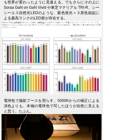
も世界が変わったように見違える。でもさらにその上に
Soraa GaN on GaN Vivid や東芝マテリアル TRI-R、シー
シーエス自然光LEDのような、紫色発光＋３原色励起に
よる最高ランクのLED群が存在する。
電球色で撮影ブースを照らす。5000Kからの補正による
演色よりも、本物の電球色で写したほうが自然に見える
と思う。たぶん。