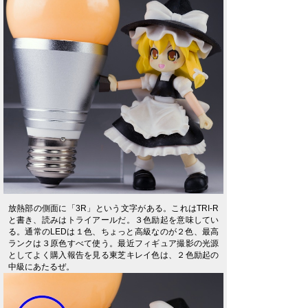
放熱部の側面に「3R」という文字がある。これはTRI-R
と書き、読みはトライアールだ。３色励起を意味してい
る。通常のLEDは１色、ちょっと高級なのが２色、最高
ランクは３原色すべて使う。最近フィギュア撮影の光源
としてよく購入報告を見る東芝キレイ色は、２色励起の
中級にあたるぜ。