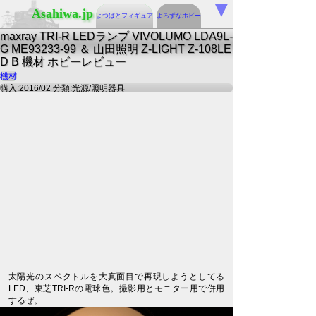
▼
Asahiwa.jp
よつばとフィギュア
よろずなホビー
maxray TRI-R LEDランプ VIVOLUMO LDA9L-
G ME93233-99 ＆ 山田照明 Z-LIGHT Z-108LE
D B 機材 ホビーレビュー
機材
購入:2016/02 分類:光源/照明器具
太陽光のスペクトルを大真面目で再現しようとしてる
LED、東芝TRI-Rの電球色。撮影用とモニター用で併用
するぜ。