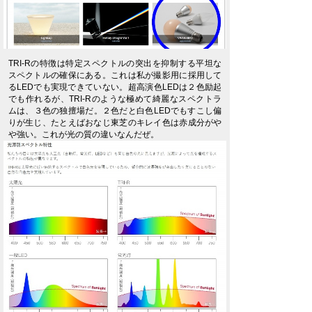
TRI-Rの特徴は特定スペクトルの突出を抑制する平坦な
スペクトルの確保にある。これは私が撮影用に採用して
るLEDでも実現できていない。超高演色LEDは２色励起
でも作れるが、TRI-Rのような極めて綺麗なスペクトラ
ムは、３色の独擅場だ。２色だと白色LEDでもすこし偏
りが生じ、たとえばおなじ東芝のキレイ色は赤成分がや
や強い。これが光の質の違いなんだぜ。