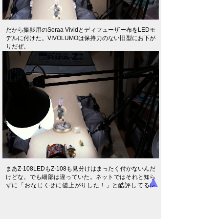
だから撮影用のSoraa Vividとディフューザー布をLEDモ
デルに付けた。VIVOLUMOは保持力のない旧型にお下が
りだぜ。
まあZ-108LEDもZ-108も見分けはまったく付かないんだ
▲
けどな。でも細部は違っていた。ネットではそれと知ら
ずに「おなじくせに値上がりした！」と酷評してるレ
ビューばかり、可哀想にLEDモデルの評価は散々だが、
少なくともLED電球を使うならZ-108LEDのほうが良
い。すっと動いてぴたっと止まる快適スムーズな機動力
のために、必要な投資だぜ。