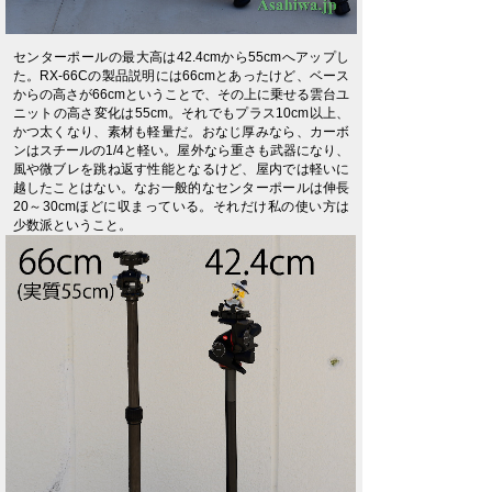
センターポールの最大高は42.4cmから55cmへアップし
た。RX-66Cの製品説明には66cmとあったけど、ベース
からの高さが66cmということで、その上に乗せる雲台ユ
ニットの高さ変化は55cm。それでもプラス10cm以上、
かつ太くなり、素材も軽量だ。おなじ厚みなら、カーボ
ンはスチールの1/4と軽い。屋外なら重さも武器になり、
風や微ブレを跳ね返す性能となるけど、屋内では軽いに
越したことはない。なお一般的なセンターポールは伸長
20～30cmほどに収まっている。それだけ私の使い方は
少数派ということ。