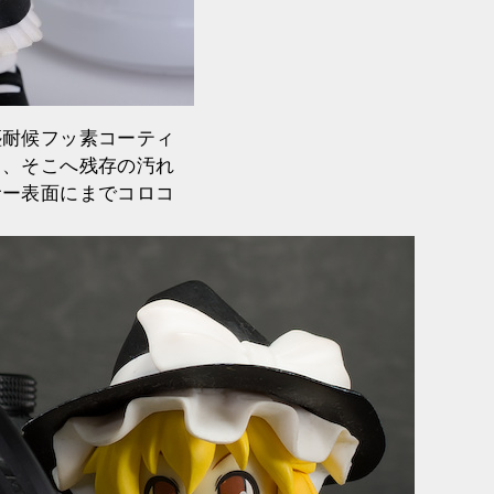
塵耐候フッ素コーティ
じ、そこへ残存の汚れ
サー表面にまでコロコ