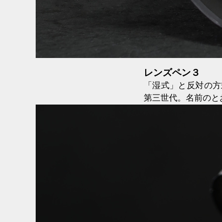
レンズペン３
「湿式」と反対の方
第三世代。名前のと