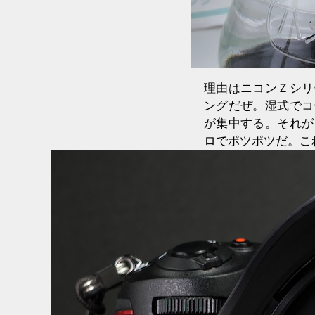
理由はニコンＺシリ
ングだぜ。湿式でコ
が集中する。それが
ロでポツポツだ。こ