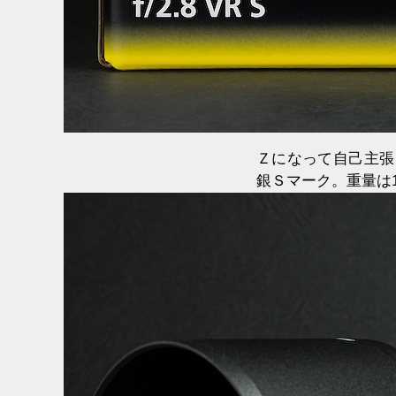
Ｚになって自己主張
銀Ｓマーク。重量は1