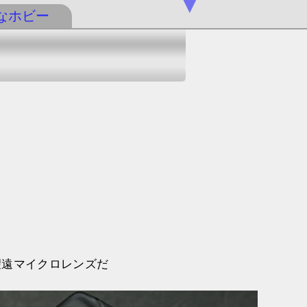
▼
なホビー
望遠マイクロレンズだ