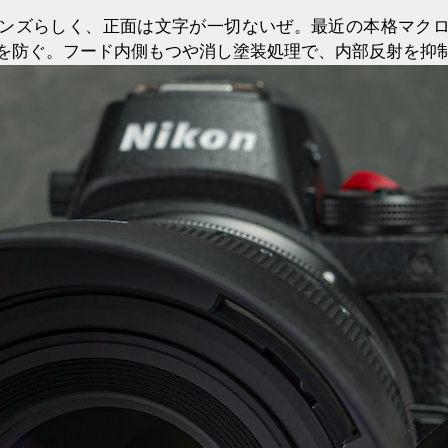
ンズらしく、正面は文字が一切ないぜ。最近の本格マク
を防ぐ。フード内側もつや消し塗装処理で、内部反射を抑