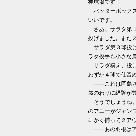
神球場です！
バッターボックス
いいです。
さあ、サラダ第１
投げました。また
サラダ第３球投げ
ラダ投手も小さな
サラダ構え、投げ
わずか４球で仕留
――これは岡島さ
歳のわりに経験が
そうでしょうね。
のアニーがジャン
にかく捕って２ア
――あの羽根はア