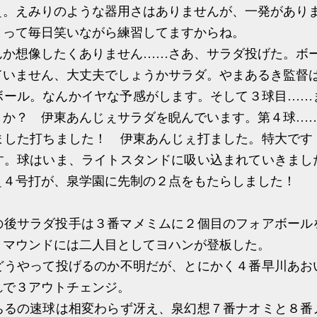
。えみりのような器用さはありませんが、一発があり
って毎日笑いながら練習してますからね。
か想像したくありません……さあ、サラダ投げた。ボ
いません、大丈夫でしょうかサラダ。やまあるき監督
ール。なんかイヤな予感がします。そして３球目……
うか？ 伊東あんじぇサラダを睨んでいます。第４球…
した打ちました！ 伊東あんじぇ打ました。特大です
す。球はいま、ライトスタンドに吸い込まれていきまし
ぇ４号打が、泉学園に先制の２点をもたらしました！
後サラダ投手は３番マメミムに２個目のフォアボール
。マウンドには二人目としてヨハンが登板した。
うやって投げるのか不明だが、とにかく４番早川あお
れで３アウトチェンジ。
るの速球は相変わらず冴え、泉幻想７番ナオミと８番