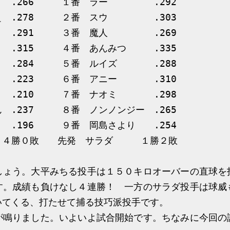
り .266 １番 ラー .292
じぇ .278 ２番 スウ .303
 .291 ３番 魔人 .269
 .315 ４番 あんみつ .335
 .284 ５番 ルイズ .288
め .223 ６番 アニー .310
.210 ７番 ナオミ .298
 .237 ８番 ノンノンジー .265
 .196 ９番 岡島さより .254
る ４勝０敗 先発 サラダ １勝２敗
ょう。大平みちる投手は１５０キロオーバーの直球を
す。成績も負けなし４連勝！ 一方のサラダ投手は球威
いてくる、打たせて捕る技巧派投手です。
鳴りました。いよいよ試合開始です。ちなみに今回の