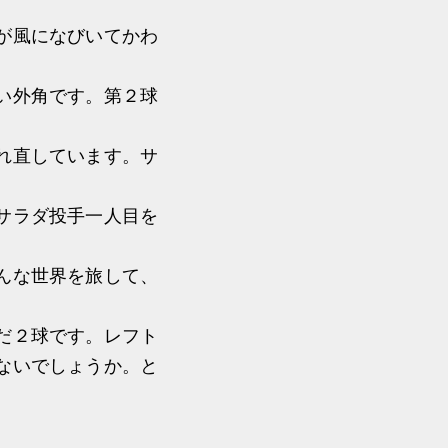
が風になびいてかわ
い外角です。第２球
れ直しています。サ
サラダ投手一人目を
んな世界を旅して、
だ２球です。レフト
ないでしょうか。と