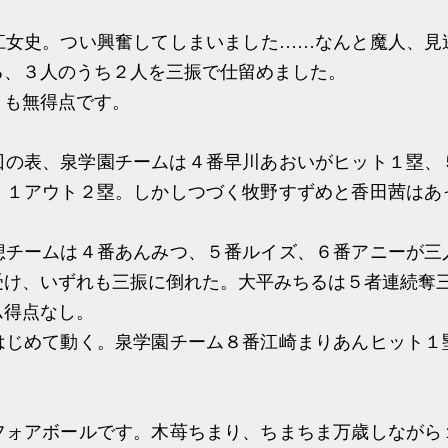
女史。つい興奮してしまいました……なんと魔人、見
る、３人のうち２人を三振で仕留めました。
も無得点です。
の表、泉学園チームは４番早川あおいがヒット１塁、
、１アウト２塁。しかしつづく牧野すずめと香田茜はあ
チームは４番あんみつ、５番ルイズ、６番アニーが三
受け、いずれも三振に倒れた。大平みちるは５者連続奪
得点なし。
じめて動く。泉学園チーム８番江崎まりあんヒット１
ォアボールです。木苺ちまり、ちまちま万歳しながら