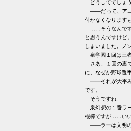
どうしてでしょう
――だって、アニ
付かなくなります
……そうなんです
と思うんですけど
しまいました。ノ
泉学園１回は三者
さあ、１回の裏で
に、なぜか野球選
――それが大平み
です。
そうですね。
泉幻想の１番ラー
棍棒ですが……い
――ラーは文明の