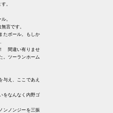
ます。
ール。
は無言です。
またボール。もしか
…
！ 間違い有りませ
た。ツーランホーム
を与え、ここであえ
いをなんなく内野ゴ
ノンノンジーを三振