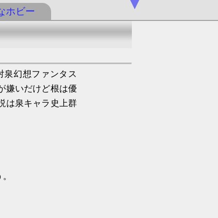
▼
なホビー
対泉幻想ファンタス
が嫌いだけど根は優
説は泉キャラ史上群
う。