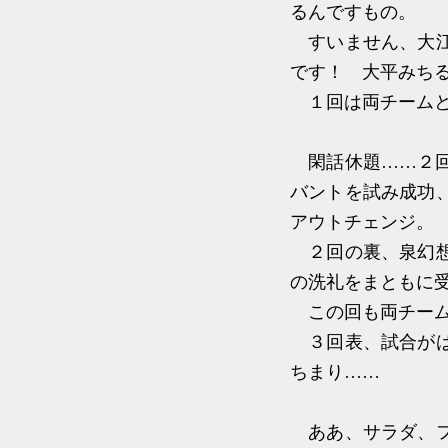
るんですもの。
すいません、大江
です！ 大平みち
１回は両チームと
閑話休題……２回
バントを試み成功
アウトチェンジ。
２回の裏、泉幻想
の洗礼をまともに
この回も両チーム
３回表、試合がは
ちまり……
ああ、サラダ、フ