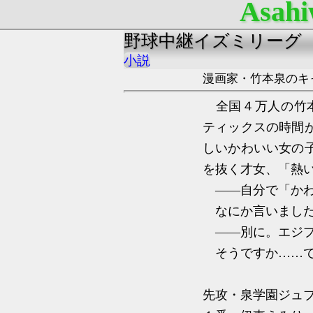
Asahi
野球中継イズミリーグ
小説
漫画家・竹本泉のキ
全国４万人の竹本
ティックスの時間
しいかわいい女の
を抜く才女、「熱
――自分で「かわ
なにか言いました
――別に。エジプ
そうですか……で
先攻・泉学園ジュ