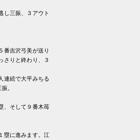
逃し三振、３アウト
５番吉沢弓美が送り
っさりと終わり、３
人連続で大平みちる
三振。
塁、そして９番木苺
１塁に進みます。江