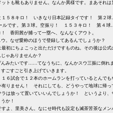
ットも靴もありません。なんか異様です。まあそれは
１５８キロ！ いきなり日本記録タイです！ 第２球
ールです。第３球。空振り！ １５３キロ！ 第４球
ロ！ 香田茜が捕って一塁へ、なんなくアウト。
ウ。なぜ愛称のほうで登録してあるんでしょうか？
最初にちょこっと出ただけですものね。その後は公式
んじゃありませんか？
んみたいです……てなうちに、なんかスウ三振に倒れ
すごすごと引き上げていきます。
１６試合で１２本のホームランを打っているとんでも
い有りません！ それにしても、どうやって地球に帰っ
サラは放って置いていいんでしょうか！ というより、
ょうか！
すよ、里美さん。なにせ時代も設定も滅茶苦茶なメン