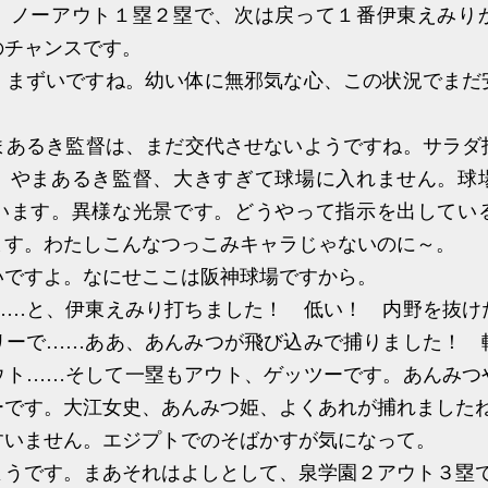
。ノーアウト１塁２塁で、次は戻って１番伊東えみり
のチャンスです。
まずいですね。幼い体に無邪気な心、この状況でまだ
あるき監督は、まだ交代させないようですね。サラダ
、やまあるき監督、大きすぎて球場に入れません。球
います。異様な光景です。どうやって指示を出してい
ます。わたしこんなつっこみキャラじゃないのに～。
ですよ。なにせここは阪神球場ですから。
…と、伊東えみり打ちました！ 低い！ 内野を抜け
リーで……ああ、あんみつが飛び込みで捕りました！ 
ウト……そして一塁もアウト、ゲッツーです。あんみつ
ーです。大江女史、あんみつ姫、よくあれが捕れました
いません。エジプトでのそばかすが気になって。
うです。まあそれはよしとして、泉学園２アウト３塁