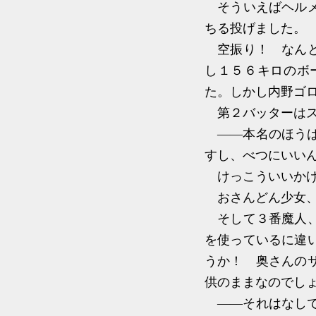
そういえばヘルメ
ちる投げました。
空振り！ なんと
し１５６キロのボ
た。しかし内野ゴ
第２バッターはス
――本名のほうは
すし、べつにいい
けっこういいかげ
おさんどん少女、
そして３番魔人、
を使っているに違
うか！ 奥さんの
供のままなのでし
――それはなしで