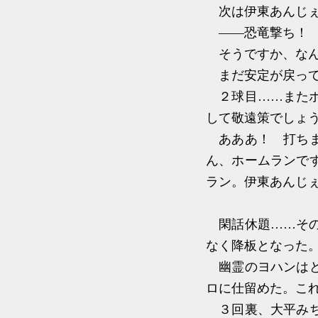
次は伊東あんじぇ
――恐竜撃ち！ 
そうですか、なん
まだ安定が戻って
２球目……またボ
して敬遠策でしょ
あああ！ 打ちま
ん、ホームランで
ラン。伊東あんじ
閑話休題……その
なく降板となった
幽霊のヨハンはど
ロに仕留めた。こ
３回裏、大平みち