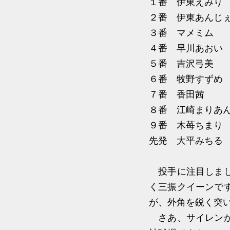
１番 伊東えみ
２番 伊東あん
３番 マメミム
４番 早川あおい
５番 吉沢弓美
６番 牧野すず
７番 香田茜 
８番 江崎まりあん
９番 木苺ちまり
先発 大平みち
投手に注目しまし
く三振クイーンで
が、外角を鋭く突
さあ、サイレンが