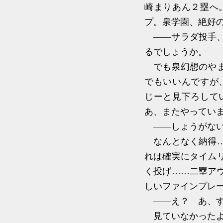
崎まりあん２塁へ
プ。泉学園、絶好
――サラダ投手、
るでしょうか。
でも泉幻想のやま
でもいいんですが
じーと見下ろして
あ、またやってい
――しょうがない
なんとなく納得…
れは確実にタイム
く投げ……二塁ア
しいファインプレ
――え？ あ、す
見ていなかったよ