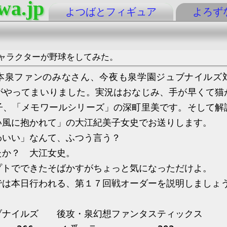
wa.jp
よつばとフィギュア
よろず
ャラクターが野球をしてみた。
泉ファンのみなさん、今夜も泉学園ジュブナイルズ
がやってまいりました。実況はおなじみ、手が早くて猫
子、「メモワールシリーズ」の深町里美です。そして解
い風に抱かれて」の大江紀美子女史でお送りします。
いい」なんて、ふつう言う？
か？ 大江女史。
トでできたそばかすがちょっと気になっただけよ。
は本日行われる、第１７回戦オーダーを説明しましょ
ブナイルズ 後攻・泉幻想ファンタスティックス